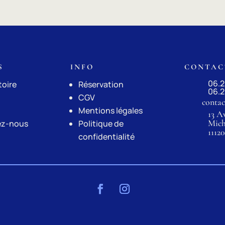
S
INFO
CONTAC
06.2
toire
Réservation
06.2
CGV
contac
Mentions légales
13 A
Mich
ez-nous
Politique de
1112
confidentialité