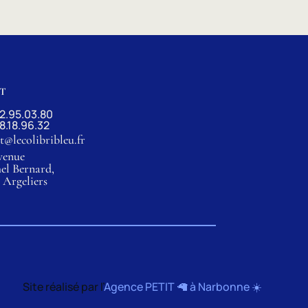
T
2.95.03.80
8.18.96.32
t@lecolibribleu.fr
venue
el Bernard,
0 Argeliers
Site réalisé par l’
Agence PETIT 🦙 à Narbonne ☀️