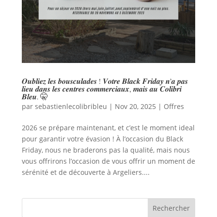
𝑶𝒖𝒃𝒍𝒊𝒆𝒛 𝒍𝒆𝒔 𝒃𝒐𝒖𝒔𝒄𝒖𝒍𝒂𝒅𝒆𝒔 ! 𝑽𝒐𝒕𝒓𝒆 𝑩𝒍𝒂𝒄𝒌 𝑭𝒓𝒊𝒅𝒂𝒚 𝒏’𝒂 𝒑𝒂𝒔
𝒍𝒊𝒆𝒖 𝒅𝒂𝒏𝒔 𝒍𝒆𝒔 𝒄𝒆𝒏𝒕𝒓𝒆𝒔 𝒄𝒐𝒎𝒎𝒆𝒓𝒄𝒊𝒂𝒖𝒙, 𝒎𝒂𝒊𝒔 𝒂𝒖 𝑪𝒐𝒍𝒊𝒃𝒓𝒊
𝑩𝒍𝒆𝒖. 🤫
par
sebastienlecolibribleu
|
Nov 20, 2025
|
Offres
2026 se prépare maintenant, et c’est le moment ideal
pour garantir votre évasion ! À l’occasion du Black
Friday, nous ne braderons pas la qualité, mais nous
vous offrirons l’occasion de vous offrir un moment de
sérénité et de découverte à Argeliers....
Rechercher