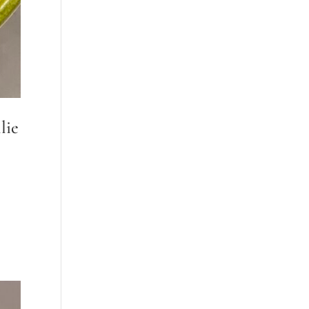
lie
t