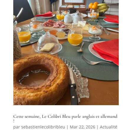
Cette semaine, Le Colibri Bleu parle anglais et allemand
!
par
sebastienlecolibribleu
|
Mar 22, 2026
|
Actualité