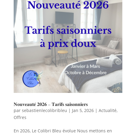
𝐍𝐨𝐮𝐯𝐞𝐚𝐮𝐭𝐞́ 𝟐𝟎𝟐𝟔 – 𝐓𝐚𝐫𝐢𝐟𝐬 𝐬𝐚𝐢𝐬𝐨𝐧𝐧𝐢𝐞𝐫𝐬
par
sebastienlecolibribleu
|
Jan 5, 2026
|
Actualité
,
Offres
En 2026, Le Colibri Bleu évolue Nous mettons en